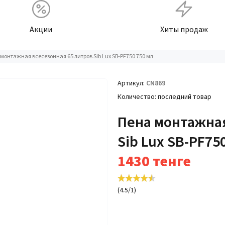
Акции
Хиты продаж
монтажная всесезонная 65 литров Sib Lux SB-PF750 750 мл
Артикул
CN869
Количество
последний товар
Пена монтажная
Sib Lux SB-PF75
1430
тенге
(
4.5
/
1
)