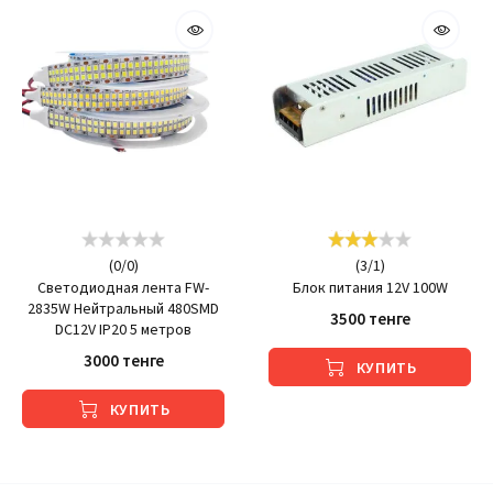
(
0
/
0
)
(
3
/
1
)
Светодиодная лента FW-
Блок питания 12V 100W
2835W Нейтральный 480SMD
3500 тенге
DC12V IP20 5 метров
3000 тенге
КУПИТЬ
КУПИТЬ