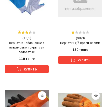
(
3.3
/
3
)
(
0.8
/
3
)
Перчатки нейлоновые с
Перчатки х/б красные зима
нитриловым покрытием
130 тенге
полосатые
110 тенге
КУПИТЬ
КУПИТЬ