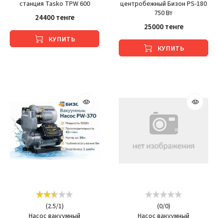
станция Tasko TPW 600
центробежный Бизон PS-180
750 Вт
24400 тенге
25000 тенге
КУПИТЬ
КУПИТЬ
(
2.5
/
1
)
(
0
/
0
)
Насос вакуумный
Насос вакуумный