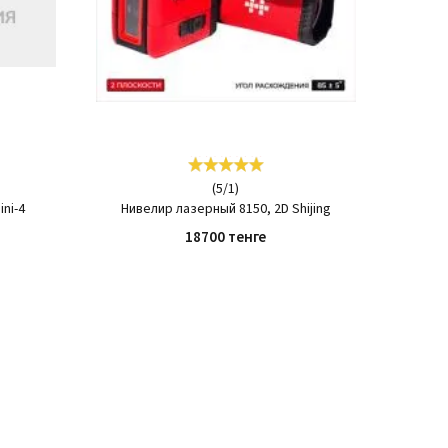
(
5
/
1
)
ni-4
Нивелир лазерный 8150, 2D Shijing
18700 тенге
КУПИТЬ