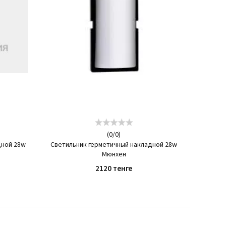
(
0
/
0
)
дной 28w
Светильник герметичный накладной 28w
Мюнхен
2120 тенге
КУПИТЬ