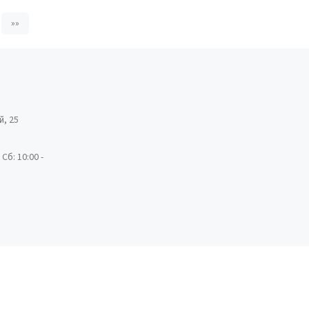
»»
й, 25
 Сб: 10:00 -