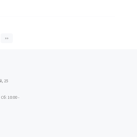
»»
й, 25
 Сб: 10:00 -