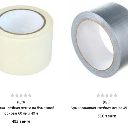
(
0
/
0
)
(
0
/
0
)
ая клейкая лента на бумажной
Армированная клейкая лента 45 
основе 60 мм х 40 м
510 тенге
495 тенге
КУПИТЬ