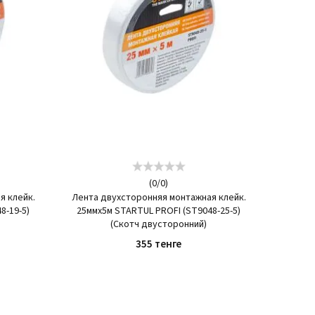
(
0
/
0
)
я клейк.
Лента двухсторонняя монтажная клейк.
8-19-5)
25ммх5м STARTUL PROFI (ST9048-25-5)
(Скотч двусторонний)
355 тенге
КУПИТЬ