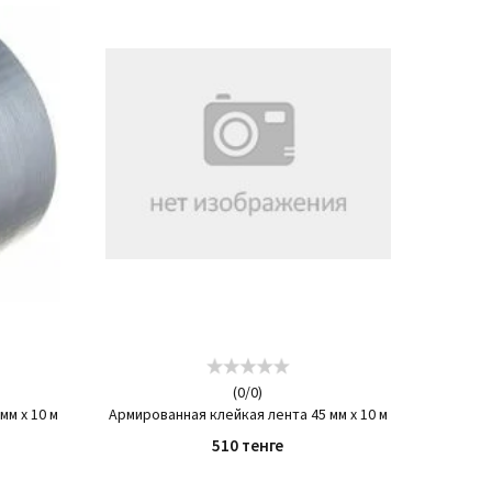
(
0
/
0
)
мм х 10 м
Армированная клейкая лента 45 мм х 10 м
510 тенге
КУПИТЬ