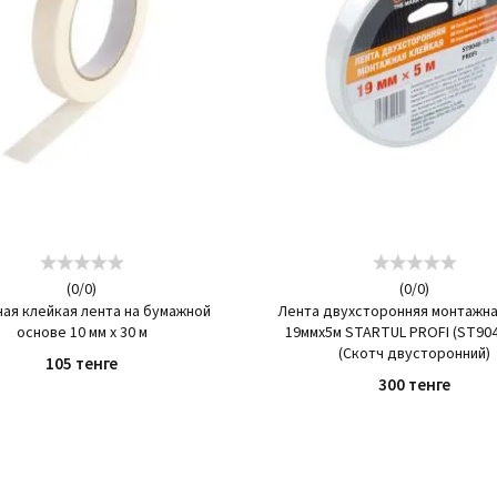
(
0
/
0
)
(
0
/
0
)
ая клейкая лента на бумажной
Лента двухсторонняя монтажна
основе 10 мм х 30 м
19ммх5м STARTUL PROFI (ST904
(Скотч двусторонний)
105 тенге
300 тенге
КУПИТЬ
КУПИТЬ