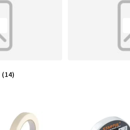
ч
(14)