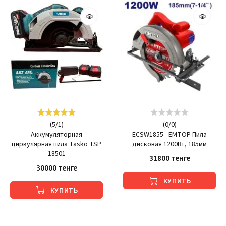
(
5
/
1
)
(
0
/
0
)
Аккумуляторная
ECSW1855 - EMTOP Пила
циркулярная пила Tasko TSP
дисковая 1200Вт, 185мм
18501
31800 тенге
30000 тенге
КУПИТЬ
КУПИТЬ