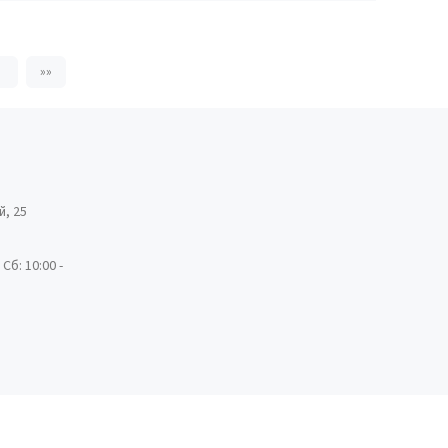
»
»»
й, 25
 Сб: 10:00 -