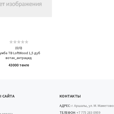
(
0
/
0
)
умба ТВ LoftWood 1,5 дуб
вотан_антрацид
43000 тенге
КУПИТЬ
Ы САЙТА
КОНТАКТЫ
АДРЕС:
г. Аршалы, ул. М. Маметово
ТЕЛЕФОН:
+7 775 283 0959