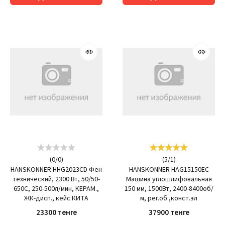
(
0
/
0
)
(
5
/
1
)
HANSKONNER HHG2023CD Фен
HANSKONNER HAG15150EC
технический, 2300 Вт, 50/50-
Машина углошлифовальная
650C, 250-500л/мин, КЕРАМ.,
150 мм, 1500Вт, 2400-8400об/
ЖК-дисп., кейс КИТА
м, рег.об.,конст.эл
23300 тенге
37900 тенге