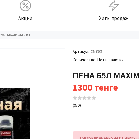
Акции
Хиты продаж
65Л MAXIMUM 2 В 1
Артикул
CN853
Количество
Нет в наличии
ПЕНА 65Л MAXIM
1300
тенге
(
0
/
0
)
Товара временно нет в наличи