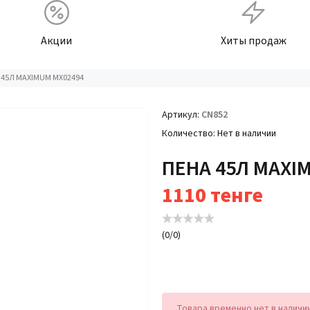
Акции
Хиты продаж
 45Л MAXIMUM MX02494
Артикул
CN852
Количество
Нет в наличии
ПЕНА 45Л MAXI
1110
тенге
(
0
/
0
)
Товара временно нет в наличи