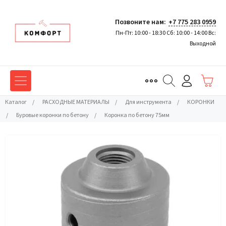
Позвоните нам:
+7 775 283 0959
Пн-Пт: 10:00 - 18:30 Сб: 10:00 - 14:00 Вс:
Выходной
Каталог
/
РАСХОДНЫЕ МАТЕРИАЛЫ
/
Для инструмента
/
КОРОНКИ
/
Буровые коронки по бетону
/
Коронка по бетону 75мм