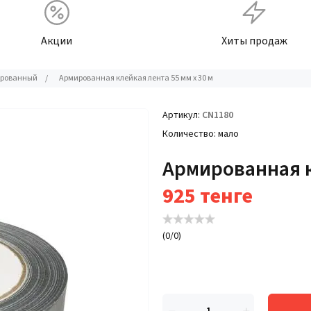
Акции
Хиты продаж
рованный
/
Армированная клейкая лента 55 мм х 30 м
Артикул
CN1180
Количество
мало
Армированная к
925
тенге
(
0
/
0
)