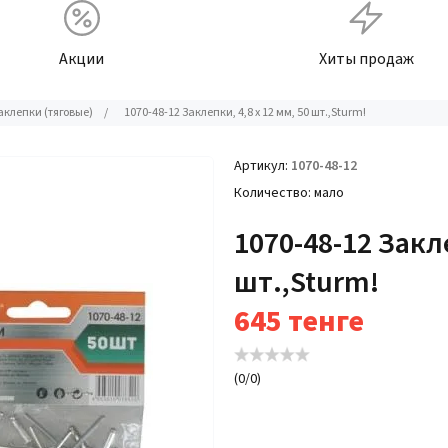
Акции
Хиты продаж
клепки (тяговые)
/
1070-48-12 Заклепки, 4,8 х 12 мм, 50 шт.,Sturm!
Артикул
1070-48-12
Количество
мало
1070-48-12 Закле
шт.,Sturm!
645
тенге
(
0
/
0
)