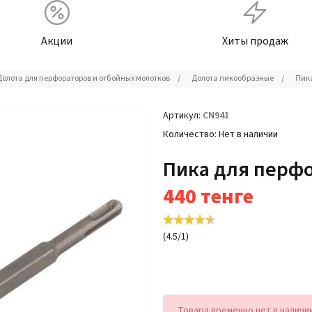
Акции
Хиты продаж
Долота для перфораторов и отбойных молотков
/
Долота пикообразные
/
Пика
Артикул
CN941
Количество
Нет в наличии
Пика для перфо
440
тенге
(
4.5
/
1
)
Товара временно нет в наличи